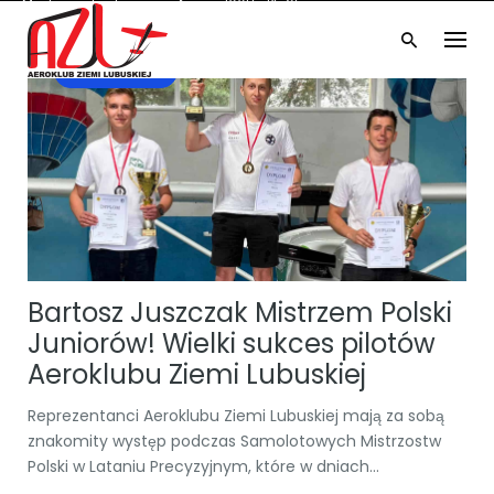
Możliwość tankowania Avgas 100LL i Pb 95
Skip
Częstotliwość 130.780 MHz
to
UWAGA! NOWY PRZETARG!
EPZP
content
Godziny operacyjne 8:00 - 16:00
AKTUALNOŚCI
Bartosz Juszczak Mistrzem Polski
Juniorów! Wielki sukces pilotów
Aeroklubu Ziemi Lubuskiej
Reprezentanci Aeroklubu Ziemi Lubuskiej mają za sobą
znakomity występ podczas Samolotowych Mistrzostw
Polski w Lataniu Precyzyjnym, które w dniach...