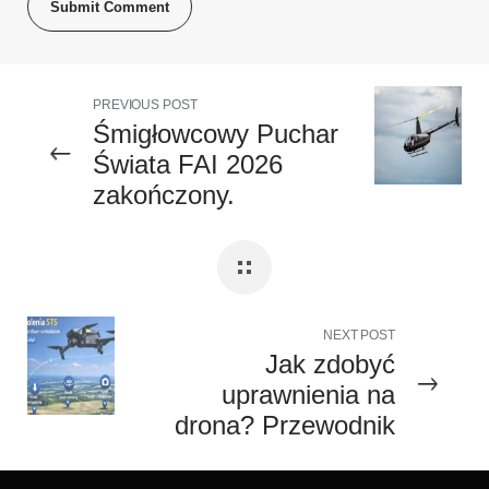
PREVIOUS POST
Śmigłowcowy Puchar
Świata FAI 2026
zakończony.
Reprezentanci
Aeroklubu Ziemi
Lubuskiej wśród
najlepszych
NEXT POST
Jak zdobyć
uprawnienia na
drona? Przewodnik
krok po kroku