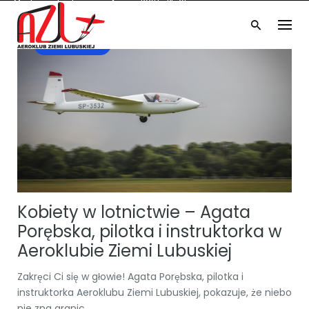
Możliwość tankowania Avgas 100LL i Pb 95
Skip
Częstotliwość 130.780 MHz
to
UWAGA! NOWY PRZETARG!
EPZP
content
Godziny operacyjne 8:00 - 16:00
AKTUALNOŚCI
Kobiety w lotnictwie – Agata
Porębska, pilotka i instruktorka w
Aeroklubie Ziemi Lubuskiej
Zakręci Ci się w głowie! Agata Porębska, pilotka i
instruktorka Aeroklubu Ziemi Lubuskiej, pokazuje, że niebo
nie zna granic....