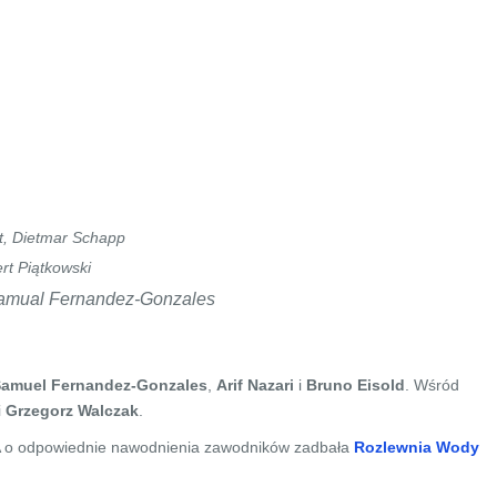
t, Dietmar Schapp
t Piątkowski
Samual Fernandez-Gonzales
amuel Fernandez-Gonzales
,
Arif Nazari
i
Bruno Eisold
. Wśród
i
Grzegorz Walczak
.
A o odpowiednie nawodnienia zawodników zadbała
Rozlewnia Wody