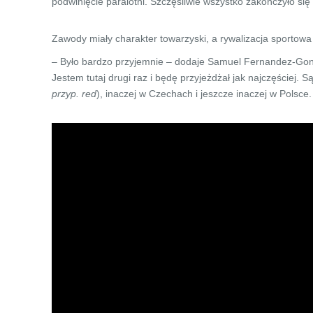
podwinięcie paralotni. Szczęśliwie wszystko zakończyło si
Zawody miały charakter towarzyski, a rywalizacja sportowa
– Było bardzo przyjemnie – dodaje Samuel Fernandez-Gonz
Jestem tutaj drugi raz i będę przyjeżdżał jak najczęściej. 
przyp. red
), inaczej w Czechach i jeszcze inaczej w Polsce.