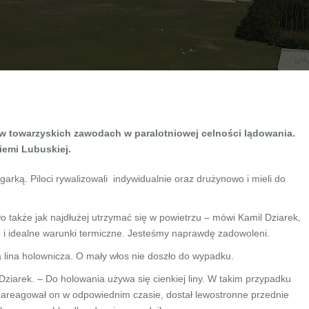
 w towarzyskich zawodach w paralotniowej celności lądowania.
iemi Lubuskiej.
arką. Piloci rywalizowali indywidualnie oraz drużynowo i mieli do
o także jak najdłużej utrzymać się w powietrzu – mówi Kamil Dziarek,
ko i idealne warunki termiczne. Jesteśmy naprawdę zadowoleni.
lina holownicza. O mały włos nie doszło do wypadku.
 Dziarek. – Do holowania używa się cienkiej liny. W takim przypadku
 zareagował on w odpowiednim czasie, dostał lewostronne przednie