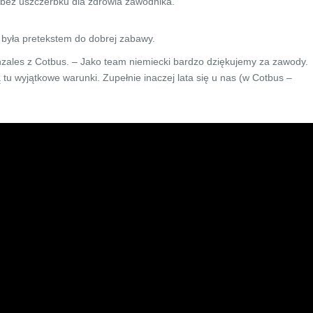
ę bez uszczerbku dla zdrowia zawodnika.
 była pretekstem do dobrej zabawy.
ales z Cotbus. – Jako team niemiecki bardzo dziękujemy za zawody.
Są tu wyjątkowe warunki. Zupełnie inaczej lata się u nas (w Cotbus
–