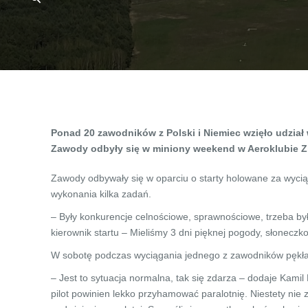
Ponad 20 zawodników z Polski i Niemiec wzięło udział
Zawody odbyły się w miniony weekend w Aeroklubie Z
Zawody odbywały się w oparciu o starty holowane za wyciąg
wykonania kilka zadań.
– Były konkurencje celnościowe, sprawnościowe, trzeba był
kierownik startu – Mieliśmy 3 dni pięknej pogody, słonecz
W sobotę podczas wyciągania jednego z zawodników pękła 
– Jest to sytuacja normalna, tak się zdarza – dodaje Kamil
pilot powinien lekko przyhamować paralotnię. Niestety nie